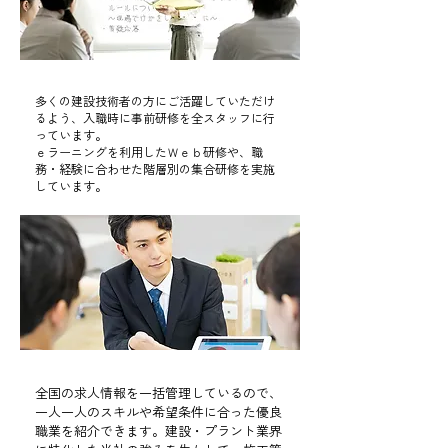
​Policy02
充実した教育体制！
多くの建設技術者の方にご活躍していただけ
るよう、入職時に事前研修を全スタッフに行
っています。
ｅラーニングを利用したＷｅｂ研修や、職
務・経験に合わせた階層別の集合研修を実施
しています。
​Policy03
​適材適所のお仕事紹介！
全国の求人情報を一括管理しているので、
一人一人のスキルや希望条件に合った優良
職業を紹介できます。建設・プラント業界