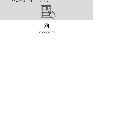
Instagram
STEP4
就業開始
勤務初日は当社も同行するので安心です。就
業後も当社がしっかりとサポートします。
派遣で働くしくみ